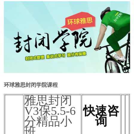
环球雅思封闭学院课程
雅思封闭
V3保5.5-6
快速咨
分精品小
询
班