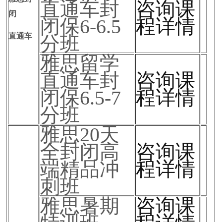
直通车封
咨询课
闭
闭保6-6.5
程详情
直通车
分班
雅思留学
直通车封
咨询课
闭保6.5-7
程详情
分班
雅思20天
全封闭高
咨询课
端精品冲
程详情
刺班
雅思暑期
咨询课