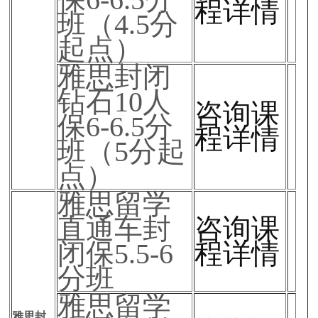
程详情
班（4.5分
起点）
雅思封闭
钻石10人
咨询课
保6-6.5分
程详情
班（5分起
点）
雅思留学
直通车封
咨询课
闭保5.5-6
程详情
分班
雅思留学
雅思封