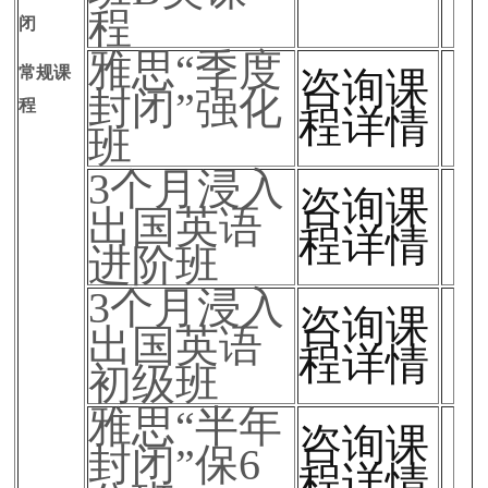
程
闭
雅思“季度
常规课
咨询课
封闭”强化
程
程详情
班
3个月浸入
咨询课
出国英语
程详情
进阶班
3个月浸入
咨询课
出国英语
程详情
初级班
雅思“半年
咨询课
封闭”保6
程详情