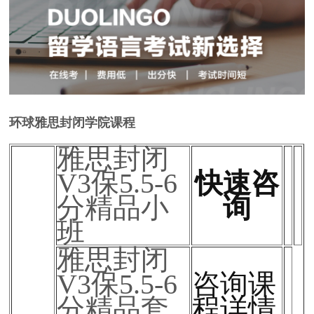
环球雅思封闭学院课程
雅思封闭
V3保5.5-6
快速咨
分精品小
询
班
雅思封闭
V3保5.5-6
咨询课
分精品套
程详情