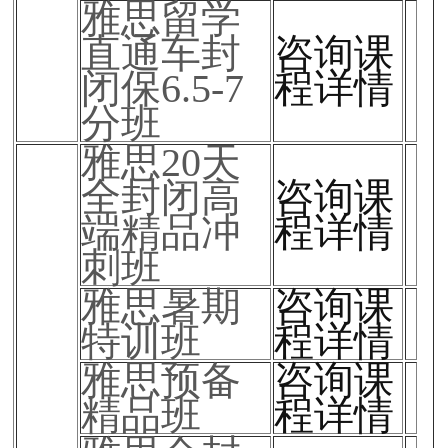
雅思留学
直通车封
咨询课
闭保6.5-7
程详情
分班
雅思20天
全封闭高
咨询课
端精品冲
程详情
刺班
雅思暑期
咨询课
特训班
程详情
雅思预备
咨询课
精品班
程详情