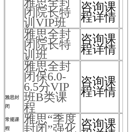
雅思全封
咨询课
闭院长特
程详情
训VIP班
雅思全封
咨询课
闭院长特
程详情
训班
雅思全封
闭保6.0-
咨询课
6.5分VIP
程详情
班B类课
雅思封
程
闭
雅思“季度
常规课
咨询课
封闭”强化
程