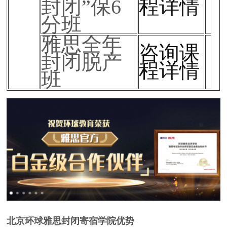
封闭”保6
程详情
分班
雅思全年
咨询课
封闭脱产
程详情
班
北京环球雅思封闭寄宿学院优势