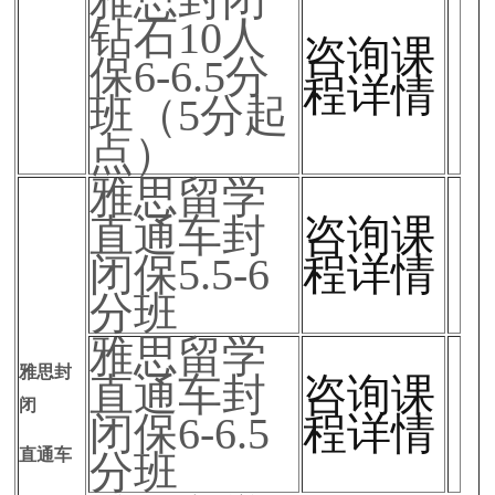
钻石10人
咨询课
保6-6.5分
程详情
班（5分起
点）
雅思留学
直通车封
咨询课
闭保5.5-6
程详情
分班
雅思留学
雅思封
直通车封
咨询课
闭
闭保6-6.5
程详情
直通车
分班