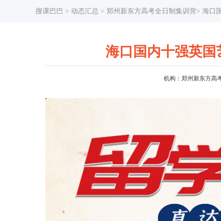
搜课巴巴
>
动态汇总
> 郑州新东方高考全日制集训营> 海
海口国内十强英国
机构：郑州新东方高