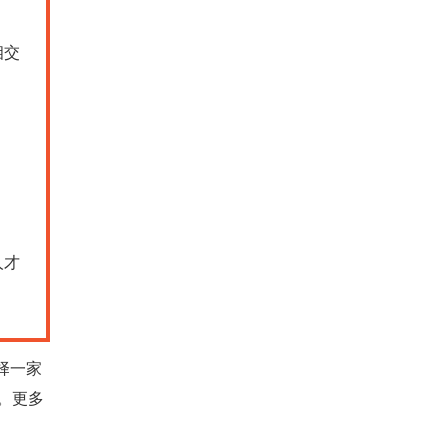
相交
；
人才
择一家
。更多