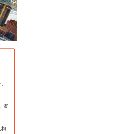
升、
，资
机构