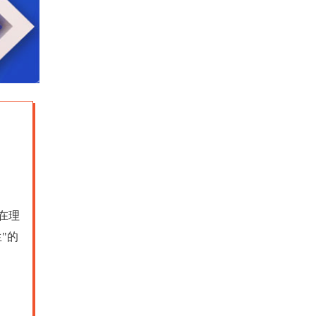
在理
"的