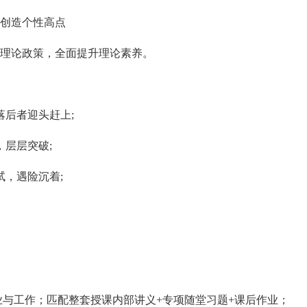
，创造个性高点
析理论政策，全面提升理论素养。
落后者迎头赶上;
，层层突破;
试，遇险沉着;
业与工作；匹配整套授课内部讲义+专项随堂习题+课后作业；